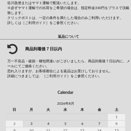
佐川急便またはヤマト運輸で配送いたします。
※必ずヤマト運輸での出荷をご希望の場合は、指定料金330円をプラスで頂戴
致します。
クリックポストは、一定の条件を満たした場合のみご利用いただけます。
詳しくは
［ご利用ガイド］
をご参照ください。
返品について
商品到着後７日以内
万一不良品・破損・梱包間違いがございましたら、商品到着後７日以内に、メ
ールにてご連絡ください。
恐れ入りますが、お客様都合による返品はお受けしておりません。
詳細につきましては、
［ご利用ガイド］
をご参照ください。
Calendar
2026年8月
日
月
火
水
木
金
土
1
2
3
4
5
6
7
8
9
10
11
12
13
14
15