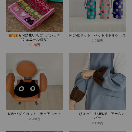
★MEMEいちご ハンカチ
MEMEドット ペットボトルケース
（シェニール織り）
1,980円
1,925円
MEMEダイカット チェアマット
ひょっこりMEME アームカ
バー
2,200円
2,420円