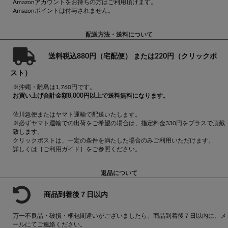
Amazonアカウントをお持ちの方はご利用頂けます。
Amazonポイントは付与されません。
配送方法・送料について
送料税込880円（宅配便） または220円（クリックポ
スト）
※沖縄・離島は1,760円です。
お買い上げ合計金額8,000円以上で送料無料になります。
佐川急便またはヤマト運輸で配送いたします。
※必ずヤマト運輸での出荷をご希望の場合は、指定料金330円をプラスで頂戴
致します。
クリックポストは、一定の条件を満たした場合のみご利用いただけます。
詳しくは
［ご利用ガイド］
をご参照ください。
返品について
商品到着後７日以内
万一不良品・破損・梱包間違いがございましたら、商品到着後７日以内に、メ
ールにてご連絡ください。