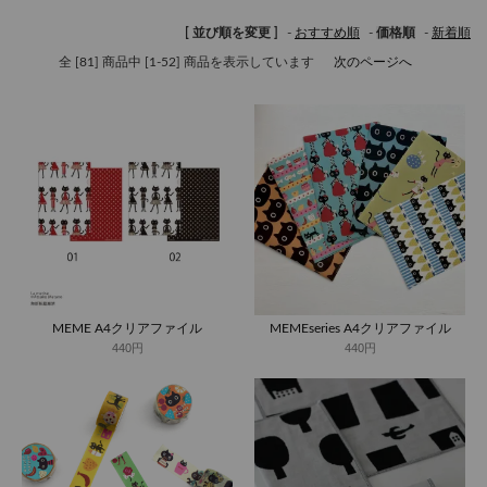
[ 並び順を変更 ]
-
おすすめ順
-
価格順
-
新着順
全 [81] 商品中 [1-52] 商品を表示しています
次のページへ
MEME A4クリアファイル
MEMEseries A4クリアファイル
440円
440円