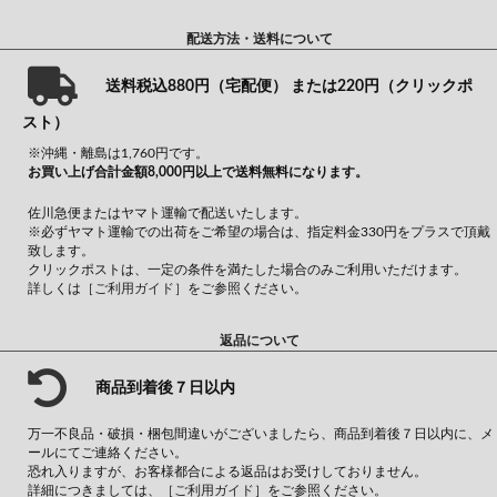
配送方法・送料について
送料税込880円（宅配便） または220円（クリックポ
スト）
※沖縄・離島は1,760円です。
お買い上げ合計金額8,000円以上で送料無料になります。
佐川急便またはヤマト運輸で配送いたします。
※必ずヤマト運輸での出荷をご希望の場合は、指定料金330円をプラスで頂戴
致します。
クリックポストは、一定の条件を満たした場合のみご利用いただけます。
詳しくは
［ご利用ガイド］
をご参照ください。
返品について
商品到着後７日以内
万一不良品・破損・梱包間違いがございましたら、商品到着後７日以内に、メ
ールにてご連絡ください。
恐れ入りますが、お客様都合による返品はお受けしておりません。
詳細につきましては、
［ご利用ガイド］
をご参照ください。