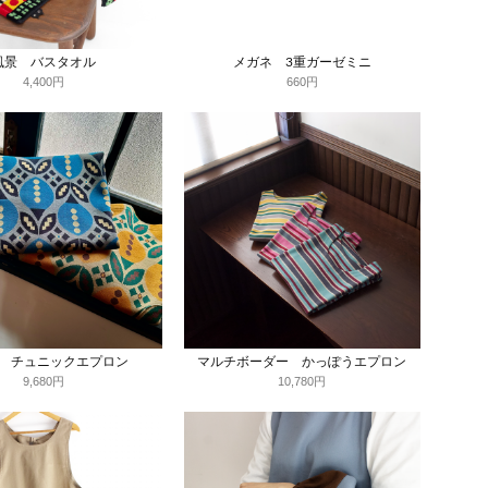
風景 バスタオル
メガネ 3重ガーゼミニ
4,400円
660円
 チュニックエプロン
マルチボーダー かっぽうエプロン
9,680円
10,780円