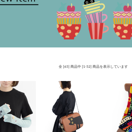
全 [65] 商品中 [1-52] 商品を表示しています