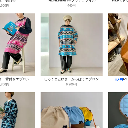
木 長財布
MEMEseries A4クリアファイル
MEME
8,800円
440円
き 背付きエプロン
しろくまとゆき かっぽうエプロン
M
7,700円
9,900円