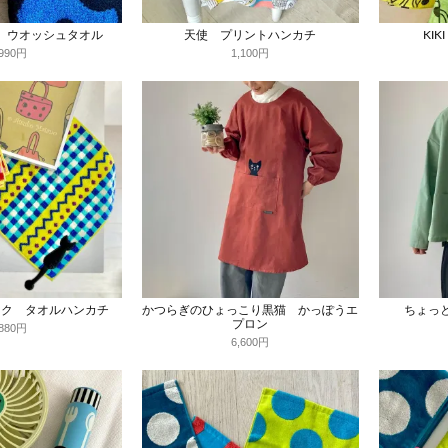
 ウオッシュタオル
天使 プリントハンカチ
KI
990円
1,100円
ック タオルハンカチ
かつらぎのひょっこり黒猫 かっぽうエ
ちょっ
プロン
880円
6,600円