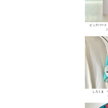
ビッグバード
1
しろくま 