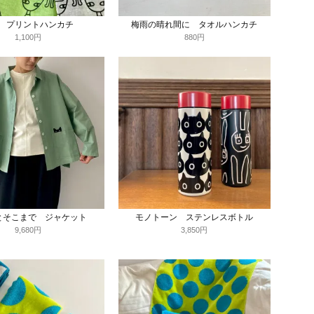
KI プリントハンカチ
梅雨の晴れ間に タオルハンカチ
1,100円
880円
とそこまで ジャケット
モノトーン ステンレスボトル
9,680円
3,850円