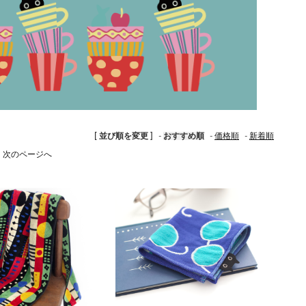
[ 並び順を変更 ]
-
おすすめ順
-
価格順
-
新着順
次のページへ