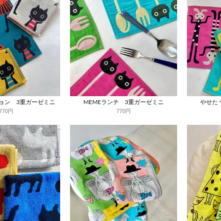
ション 3重ガーゼミニ
MEMEランチ 3重ガーゼミニ
やせた
770円
770円