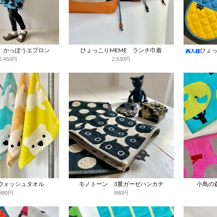
 かっぽうエプロン
ひょっこりMEME ランチ巾着
ひょっ
0,450円
2,530円
ウォッシュタオル
モノトーン 3重ガーゼハンカチ
小鳥の
880円
880円