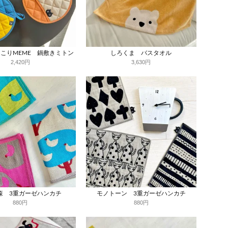
こりMEME 鍋敷きミトン
しろくま バスタオル
2,420円
3,630円
森 3重ガーゼハンカチ
モノトーン 3重ガーゼハンカチ
880円
880円