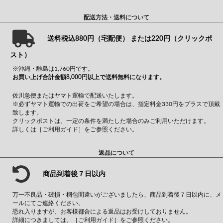
配送方法・送料について
送料税込880円（宅配便） または220円（クリックポ
スト）
※沖縄・離島は1,760円です。
お買い上げ合計金額8,000円以上で送料無料になります。
佐川急便またはヤマト運輸で配送いたします。
※必ずヤマト運輸での出荷をご希望の場合は、指定料金330円をプラスで頂戴
致します。
クリックポストは、一定の条件を満たした場合のみご利用いただけます。
詳しくは
［ご利用ガイド］
をご参照ください。
返品について
商品到着後７日以内
万一不良品・破損・梱包間違いがございましたら、商品到着後７日以内に、メ
ールにてご連絡ください。
恐れ入りますが、お客様都合による返品はお受けしておりません。
詳細につきましては、
［ご利用ガイド］
をご参照ください。