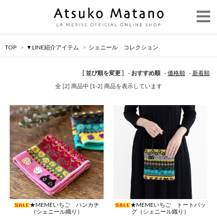
TOP
>
▼LINE紹介アイテム
>
シェニール コレクション
[ 並び順を変更 ]
-
おすすめ順
-
価格順
-
新着順
全 [2] 商品中 [1-2] 商品を表示しています
★MEMEいちご ハンカチ
★MEMEいちご トートバッ
（シェニール織り）
グ（シェニール織り）