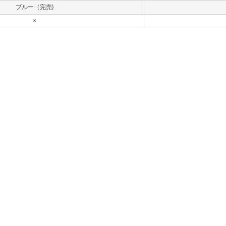
ブルー（完売)
×