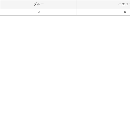
ブルー
イエロ
○
○