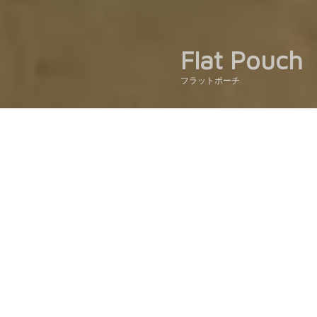
Flat Pouch
フラットポーチ
定番のフラットポーチは、ポーチにしては少し大きめの
サイズ感が絶妙で、たくさん集めて使い分ける人も。
バッグインバッグのように使ったり、
たくさんのコスメをがさっと入れたり、
裁縫道具を入れたり、
ステーショナリーを入れたり、
通帳と家計簿を一緒に入れておいたり。