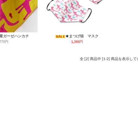
3重ガーゼハンカチ
★まつげ猫 マスク
770円
1,386円
全 [2] 商品中 [1-2] 商品を表示し