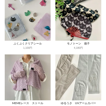
ぷくぷくクリアシール
モノトーン 扇子
1,100円
4,180円
MEMEレース ストール
ゆるうさ UVアームカバー