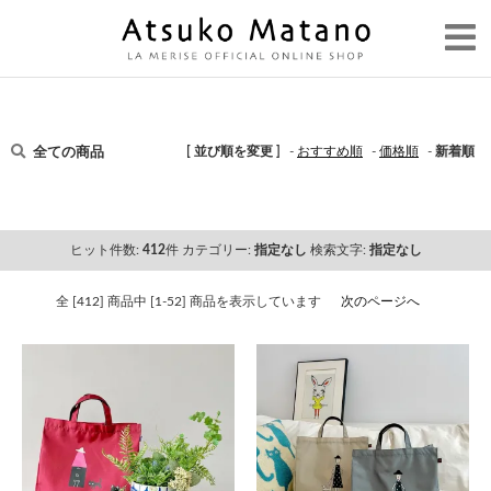
全ての商品
[ 並び順を変更 ]
-
おすすめ順
-
価格順
-
新着順
ヒット件数:
412
件
カテゴリー:
指定なし
検索文字:
指定なし
全 [412] 商品中 [1-52] 商品を表示しています
次のページへ