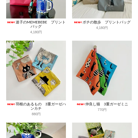
迷子のMEMEBEBE プリント
ポチの散歩 プリントバッグ
バッグ
4,180円
4,180円
羽根のあるもの 3重ガーゼハ
仲良し猫 3重ガーゼミニ
ンカチ
770円
880円