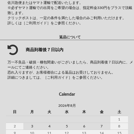
佐川急便またはヤマト運輸で配送いたします。
※必ずヤマト運輸での出荷をご希望の場合は、指定料金330円をプラスで頂戴
致します。
クリックポストは、一定の条件を満たした場合のみご利用いただけます。
詳しくは
［ご利用ガイド］
をご参照ください。
返品について
商品到着後７日以内
万一不良品・破損・梱包間違いがございましたら、商品到着後７日以内に、メ
ールにてご連絡ください。
恐れ入りますが、お客様都合による返品はお受けしておりません。
詳細につきましては、
［ご利用ガイド］
をご参照ください。
Calendar
2026年8月
日
月
火
水
木
金
土
1
2
3
4
5
6
7
8
9
10
11
12
13
14
15