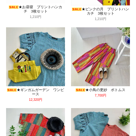
★お昼寝 プリントハンカ
★ピンクの月 プリントハン
チ 3枚セット
カチ 3枚セット
1,210円
1,210円
★ギンガムガーデン ワンピ
★小鳥の更紗 ボトムス
ース
7,700円
12,320円