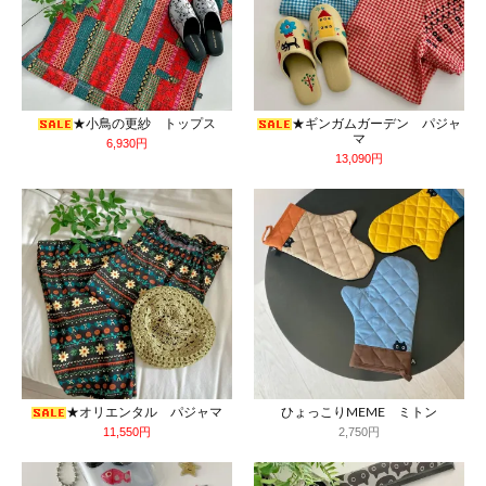
★小鳥の更紗 トップス
★ギンガムガーデン パジャ
マ
6,930円
13,090円
★オリエンタル パジャマ
ひょっこりMEME ミトン
11,550円
2,750円