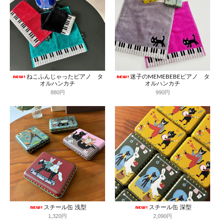
ねこふんじゃったピアノ タ
迷子のMEMEBEBEピアノ タ
オルハンカチ
オルハンカチ
880円
990円
スチール缶 浅型
スチール缶 深型
1,320円
2,090円