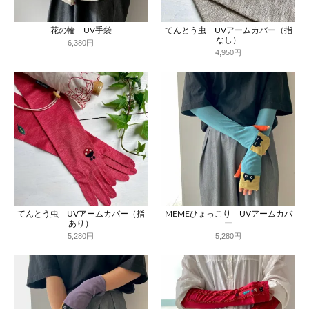
花の輪 UV手袋
てんとう虫 UVアームカバー（指
なし）
6,380円
4,950円
てんとう虫 UVアームカバー（指
MEMEひょっこり UVアームカバ
あり）
ー
5,280円
5,280円