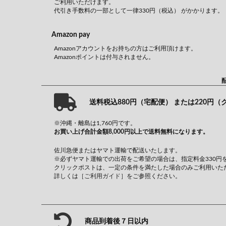
ご利用いただけます。
代引き手数料の一部として一律330円（税込） がかかります。
Amazon pay
Amazonアカウントをお持ちの方はご利用頂けます。
Amazonポイントは付与されません。
送料税込880円（宅配便） または220円
※沖縄・離島は1,760円です。
お買い上げ合計金額8,000円以上で送料無料になります。
佐川急便またはヤマト運輸で配送いたします。
※必ずヤマト運輸での出荷をご希望の場合は、指定料金330円
クリックポストは、一定の条件を満たした場合のみご利用いた
詳しくは
［ご利用ガイド］
をご参照ください。
商品到着後７日以内