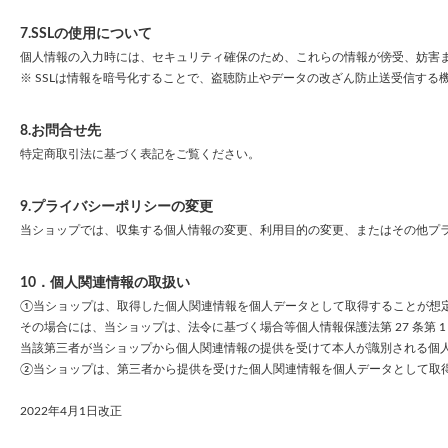
7.SSLの使用について
個人情報の入力時には、セキュリティ確保のため、これらの情報が傍受、妨害または改ざん
※ SSLは情報を暗号化することで、盗聴防止やデータの改ざん防止送受信する
8.お問合せ先
特定商取引法に基づく表記をご覧ください。
9.プライバシーポリシーの変更
当ショップでは、収集する個人情報の変更、利用目的の変更、またはその他プ
10．個人関連情報の取扱い
①当ショップは、取得した個人関連情報を個人データとして取得することが想
その場合には、当ショップは、法令に基づく場合等個人情報保護法第 27 条第 
当該第三者が当ショップから個人関連情報の提供を受けて本人が識別される個
②当ショップは、第三者から提供を受けた個人関連情報を個人データとして取得
2022年4月1日改正