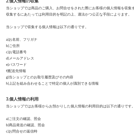
2.個人情報の収集
当ショップでは商品のご購入、お問合せをされた際にお客様の個人情報を収集
収集するにあたっては利用目的を明記の上、適法かつ公正な手段によります。
当ショップで収集する個人情報は以下の通りです。
a)お名前、フリガナ
b)ご住所
c)お電話番号
d)メールアドレス
e)パスワード
f)配送先情報
g)当ショップとのお取引履歴及びその内容
h)上記を組み合わせることで特定の個人が識別できる情報
3.個人情報の利用
当ショップではお客様からお預かりした個人情報の利用目的は以下の通りです
a)ご注文の確認、照会
b)商品発送の確認、照会
c)お問合せの返信時