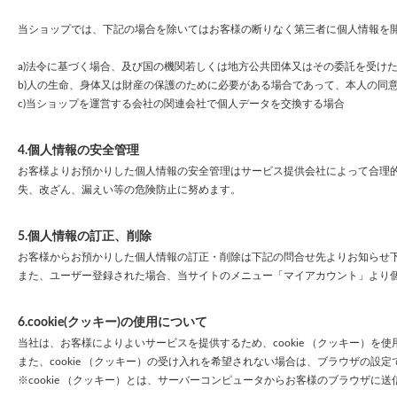
当ショップでは、下記の場合を除いてはお客様の断りなく第三者に個人情報を
a)法令に基づく場合、及び国の機関若しくは地方公共団体又はその委託を受け
b)人の生命、身体又は財産の保護のために必要がある場合であって、本人の同
c)当ショップを運営する会社の関連会社で個人データを交換する場合
4.個人情報の安全管理
お客様よりお預かりした個人情報の安全管理はサービス提供会社によって合理
失、改ざん、漏えい等の危険防止に努めます。
5.個人情報の訂正、削除
お客様からお預かりした個人情報の訂正・削除は下記の問合せ先よりお知らせ
また、ユーザー登録された場合、当サイトのメニュー「マイアカウント」より
6.cookie(クッキー)の使用について
当社は、お客様によりよいサービスを提供するため、cookie （クッキー）
また、cookie （クッキー）の受け入れを希望されない場合は、ブラウザの設
※cookie （クッキー）とは、サーバーコンピュータからお客様のブラウザ