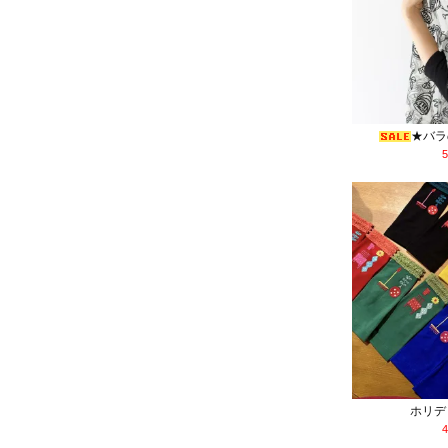
★バラ
ホリデ