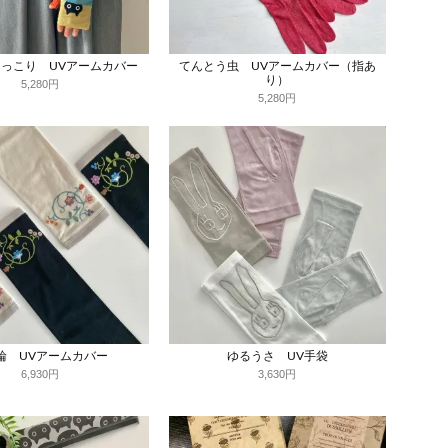
ょっこり UVアームカバー
てんとう虫 UVアームカバー（指あ
り）
5,280円
5,280円
輪 UVアームカバー
ゆるうさ UV手袋
6,930円
3,630円