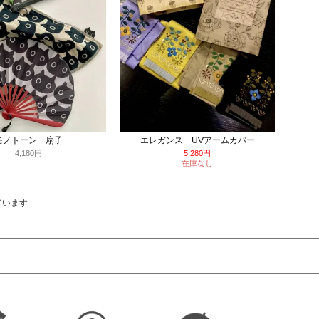
モノトーン 扇子
エレガンス UVアームカバー
4,180円
5,280円
在庫なし
しています