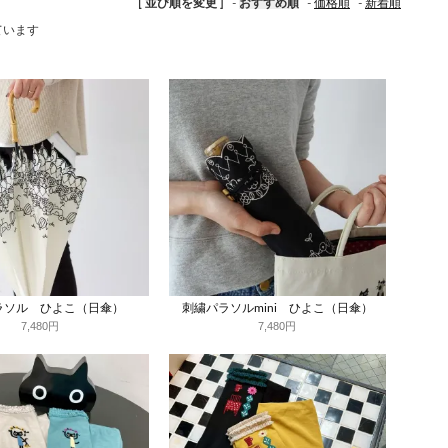
[ 並び順を変更 ]
-
おすすめ順
-
価格順
-
新着順
しています
ラソル ひよこ（日傘）
刺繍パラソルmini ひよこ（日傘）
7,480円
7,480円