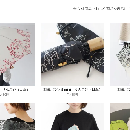
全 [28] 商品中 [1-28] 商品を表示
 りんご姫（日傘）
刺繍パラソルmini りんご姫（日傘）
刺繍パ
7,480円
7,480円