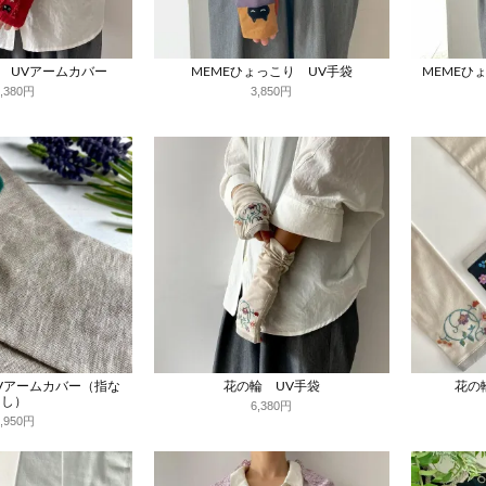
ル UVアームカバー
MEMEひょっこり UV手袋
MEMEひ
6,380円
3,850円
Vアームカバー（指な
花の輪 UV手袋
花の
し）
6,380円
4,950円