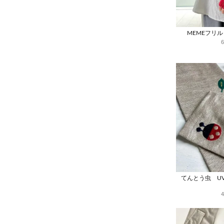
MEMEフリ
てんとう虫 U