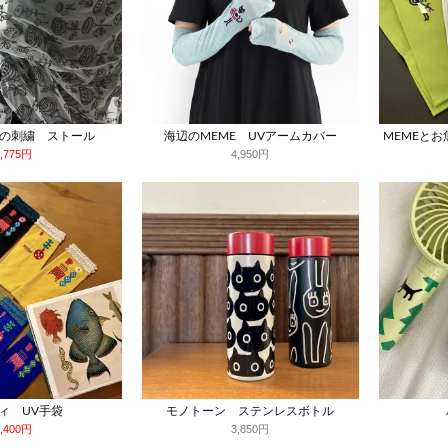
の刺繍 ストール
海辺のMEME UVアームカバー
MEMEと
5,775円
4,950円
ィ UV手袋
モノトーン ステンレスボトル
4,400円
3,850円