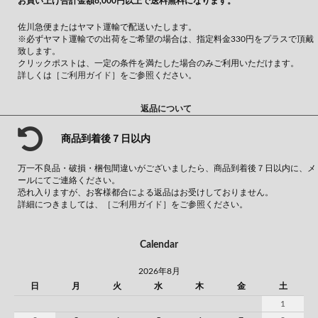
お買い上げ合計金額8,000円以上で送料無料になります。
佐川急便またはヤマト運輸で配送いたします。
※必ずヤマト運輸での出荷をご希望の場合は、指定料金330円をプラスで頂戴
致します。
クリックポストは、一定の条件を満たした場合のみご利用いただけます。
詳しくは
［ご利用ガイド］
をご参照ください。
返品について
商品到着後７日以内
万一不良品・破損・梱包間違いがございましたら、商品到着後７日以内に、メ
ールにてご連絡ください。
恐れ入りますが、お客様都合による返品はお受けしておりません。
詳細につきましては、
［ご利用ガイド］
をご参照ください。
Calendar
2026年8月
日
月
火
水
木
金
土
1