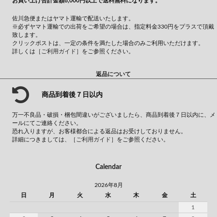
お買い上げ合計金額8,000円以上で送料無料になります。
佐川急便またはヤマト運輸で配送いたします。
※必ずヤマト運輸での出荷をご希望の場合は、指定料金330円をプラスで頂戴
致します。
クリックポストは、一定の条件を満たした場合のみご利用いただけます。
詳しくは
［ご利用ガイド］
をご参照ください。
返品について
商品到着後７日以内
万一不良品・破損・梱包間違いがございましたら、商品到着後７日以内に、メ
ールにてご連絡ください。
恐れ入りますが、お客様都合による返品はお受けしておりません。
詳細につきましては、
［ご利用ガイド］
をご参照ください。
Calendar
2026年8月
日
月
火
水
木
金
土
1