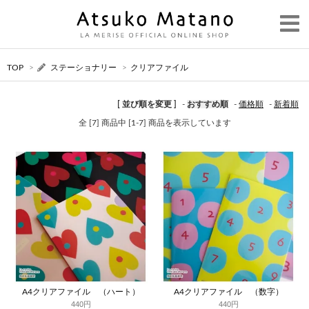
TOP
>
ステーショナリー
>
クリアファイル
[ 並び順を変更 ]
-
おすすめ順
-
価格順
-
新着順
全 [7] 商品中 [1-7] 商品を表示しています
A4クリアファイル （ハート）
A4クリアファイル （数字）
440円
440円