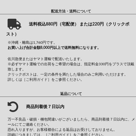
配送方法・送料について
送料税込880円（宅配便） または220円（クリックポ
スト）
※沖縄・離島は1,760円です。
お買い上げ合計金額8,000円以上で送料無料になります。
佐川急便またはヤマト運輸で配送いたします。
※必ずヤマト運輸での出荷をご希望の場合は、指定料金330円をプラスで頂戴
致します。
クリックポストは、一定の条件を満たした場合のみご利用いただけます。
詳しくは
［ご利用ガイド］
をご参照ください。
返品について
商品到着後７日以内
万一不良品・破損・梱包間違いがございましたら、商品到着後７日以内に、メ
ールにてご連絡ください。
恐れ入りますが、お客様都合による返品はお受けしておりません。
詳細につきましては、
［ご利用ガイド］
をご参照ください。