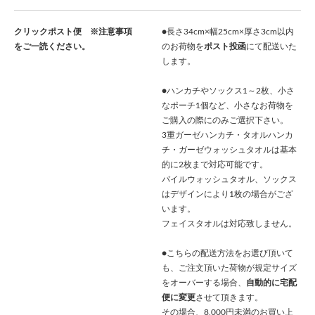
クリックポスト便 ※注意事項
●長さ34cm×幅25cm×厚さ3cm以内
をご一読ください。
のお荷物を
ポスト投函
にて配送いた
します。
●ハンカチやソックス1～2枚、小さ
なポーチ1個など、小さなお荷物を
ご購入の際にのみご選択下さい。
3重ガーゼハンカチ・タオルハンカ
チ・ガーゼウォッシュタオルは基本
的に2枚まで対応可能です。
パイルウォッシュタオル、ソックス
はデザインにより1枚の場合がござ
います。
フェイスタオルは対応致しません。
●こちらの配送方法をお選び頂いて
も、ご注文頂いた荷物が規定サイズ
をオーバーする場合、
自動的に宅配
便に変更
させて頂きます。
その場合、8,000円未満のお買い上