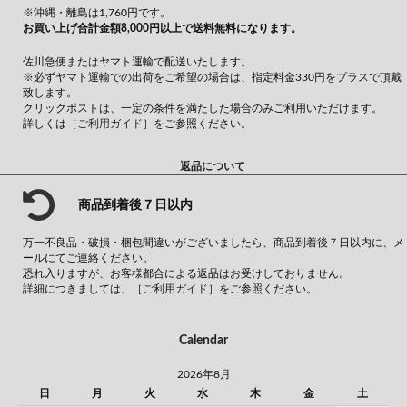
※沖縄・離島は1,760円です。
お買い上げ合計金額8,000円以上で送料無料になります。
佐川急便またはヤマト運輸で配送いたします。
※必ずヤマト運輸での出荷をご希望の場合は、指定料金330円をプラスで頂戴
致します。
クリックポストは、一定の条件を満たした場合のみご利用いただけます。
詳しくは
［ご利用ガイド］
をご参照ください。
返品について
商品到着後７日以内
万一不良品・破損・梱包間違いがございましたら、商品到着後７日以内に、メ
ールにてご連絡ください。
恐れ入りますが、お客様都合による返品はお受けしておりません。
詳細につきましては、
［ご利用ガイド］
をご参照ください。
Calendar
2026年8月
日
月
火
水
木
金
土