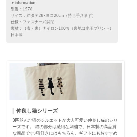
▼information
型番：1576
サイズ：約タテ28×ヨコ20cm（持ち手含まず）
仕様：ファスナー式開閉
素材：（表・裏）ナイロン100％（裏地は水玉プリント）
日本製
仲良し猫シリーズ
3匹並んだ猫のシルエットが大人可愛い仲良し猫のシリ
ーズです。 猫の部分は繊細な刺繍で、日本製の高品質
な商品です♪猫好きにはもちろん、ギフトにもおすすめ