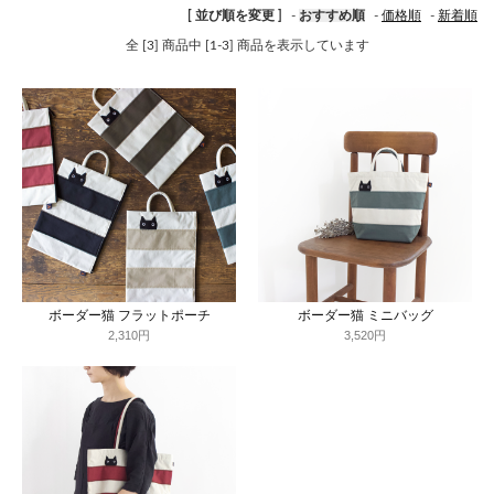
[ 並び順を変更 ]
-
おすすめ順
-
価格順
-
新着順
全 [3] 商品中 [1-3] 商品を表示しています
ボーダー猫 フラットポーチ
ボーダー猫 ミニバッグ
2,310円
3,520円