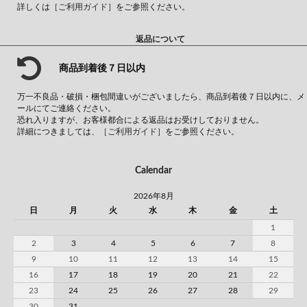
詳しくは
［ご利用ガイド］
をご参照ください。
返品について
商品到着後７日以内
万一不良品・破損・梱包間違いがございましたら、商品到着後７日以内に、メ
ールにてご連絡ください。
恐れ入りますが、お客様都合による返品はお受けしておりません。
詳細につきましては、
［ご利用ガイド］
をご参照ください。
Calendar
2026年8月
日
月
火
水
木
金
土
1
2
3
4
5
6
7
8
9
10
11
12
13
14
15
16
17
18
19
20
21
22
23
24
25
26
27
28
29
30
31