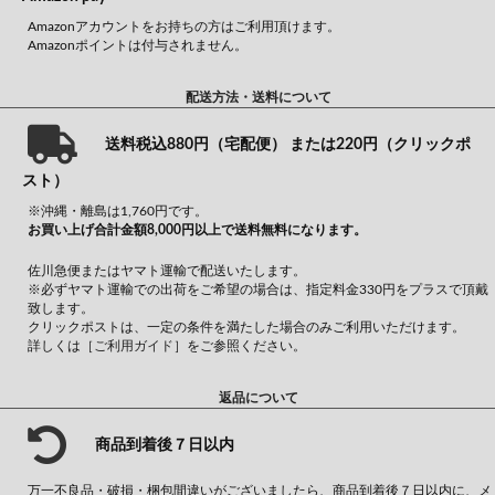
Amazonアカウントをお持ちの方はご利用頂けます。
Amazonポイントは付与されません。
配送方法・送料について
送料税込880円（宅配便） または220円（クリックポ
スト）
※沖縄・離島は1,760円です。
お買い上げ合計金額8,000円以上で送料無料になります。
佐川急便またはヤマト運輸で配送いたします。
※必ずヤマト運輸での出荷をご希望の場合は、指定料金330円をプラスで頂戴
致します。
クリックポストは、一定の条件を満たした場合のみご利用いただけます。
詳しくは
［ご利用ガイド］
をご参照ください。
返品について
商品到着後７日以内
万一不良品・破損・梱包間違いがございましたら、商品到着後７日以内に、メ