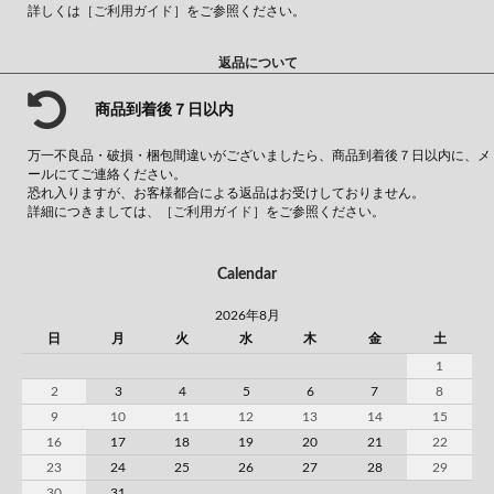
詳しくは
［ご利用ガイド］
をご参照ください。
返品について
商品到着後７日以内
万一不良品・破損・梱包間違いがございましたら、商品到着後７日以内に、メ
ールにてご連絡ください。
恐れ入りますが、お客様都合による返品はお受けしておりません。
詳細につきましては、
［ご利用ガイド］
をご参照ください。
Calendar
2026年8月
日
月
火
水
木
金
土
1
2
3
4
5
6
7
8
9
10
11
12
13
14
15
16
17
18
19
20
21
22
23
24
25
26
27
28
29
30
31