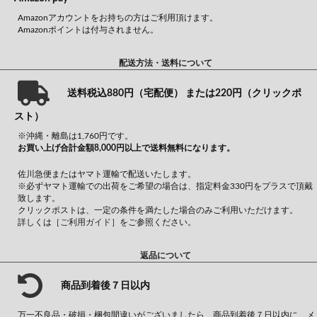
Amazonアカウントをお持ちの方はご利用頂けます。
Amazonポイントは付与されません。
配送方法・送料について
送料税込880円（宅配便） または220円（クリックポ
スト）
※沖縄・離島は1,760円です。
お買い上げ合計金額8,000円以上で送料無料になります。
佐川急便またはヤマト運輸で配送いたします。
※必ずヤマト運輸での出荷をご希望の場合は、指定料金330円をプラスで頂戴
致します。
クリックポストは、一定の条件を満たした場合のみご利用いただけます。
詳しくは
［ご利用ガイド］
をご参照ください。
返品について
商品到着後７日以内
万一不良品・破損・梱包間違いがございましたら、商品到着後７日以内に、メ