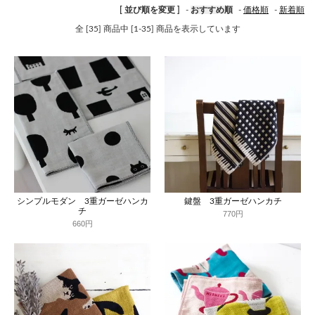
[ 並び順を変更 ]
-
おすすめ順
-
価格順
-
新着順
全 [35] 商品中 [1-35] 商品を表示しています
シンプルモダン 3重ガーゼハンカ
鍵盤 3重ガーゼハンカチ
チ
770円
660円