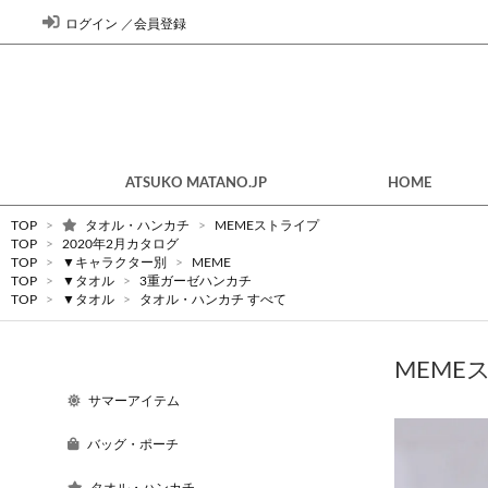
ログイン
／
会員登録
ATSUKO MATANO.JP
HOME
TOP
>
タオル・ハンカチ
>
MEMEストライプ
TOP
>
2020年2月カタログ
TOP
>
▼キャラクター別
>
MEME
TOP
>
▼タオル
>
3重ガーゼハンカチ
TOP
>
▼タオル
>
タオル・ハンカチ すべて
MEME
サマーアイテム
バッグ・ポーチ
タオル・ハンカチ