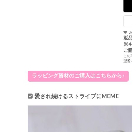
返
※
ご
この
型番:
ラッピング資材のご購入はこちらから♪
愛され続けるストライプにMEME