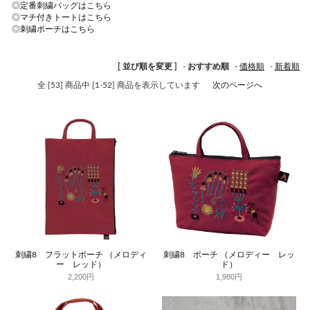
◎
定番刺繍バッグはこちら
◎
マチ付きトートはこちら
◎
刺繍ポーチはこちら
[ 並び順を変更 ]
-
おすすめ順
-
価格順
-
新着順
全 [53] 商品中 [1-52] 商品を表示しています
次のページへ
刺繍8 フラットポーチ （メロディ
刺繍8 ポーチ （メロディー レッ
ー レッド）
ド）
2,200円
1,980円