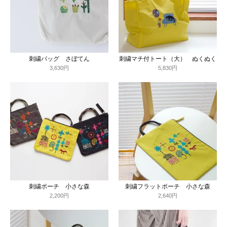
刺繍バッグ さぼてん
刺繍マチ付トート（大） ぬくぬく
3,630円
5,830円
刺繍ポーチ 小さな森
刺繍フラットポーチ 小さな森
2,200円
2,640円