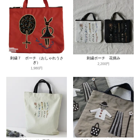
刺繍７ ポーチ （おしゃれうさ
刺繍ポーチ 花摘み
ぎ）
2,200円
1,980円