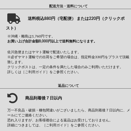
配送方法・送料について
送料税込880円（宅配便） または220円（クリックポ
スト）
※沖縄・離島は1,760円です。
お買い上げ合計金額8,000円以上で送料無料になります。
佐川急便またはヤマト運輸で配送いたします。
※必ずヤマト運輸での出荷をご希望の場合は、指定料金330円をプラスで頂戴
致します。
クリックポストは、一定の条件を満たした場合のみご利用いただけます。
詳しくは
［ご利用ガイド］
をご参照ください。
返品について
商品到着後７日以内
万一不良品・破損・梱包間違いがございましたら、商品到着後７日以内に、メ
ールにてご連絡ください。
恐れ入りますが、お客様都合による返品はお受けしておりません。
詳細につきましては、
［ご利用ガイド］
をご参照ください。