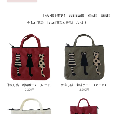
[ 並び順を変更 ]
-
おすすめ順
-
価格順
-
新着順
全 [16] 商品中 [1-16] 商品を表示しています
仲良し猫 刺繍ポーチ （レッド）
仲良し猫 刺繍ポーチ （カーキ）
2,200円
2,200円