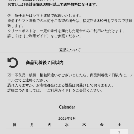
お買い上げ合計金額8,000円以上で送料無料になります。
佐川急便またはヤマト運輸で配送いたします。
※必ずヤマト運輸での出荷をご希望の場合は、指定料金330円をプラスで頂戴
致します。
クリックポストは、一定の条件を満たした場合のみご利用いただけます。
詳しくは
［ご利用ガイド］
をご参照ください。
返品について
商品到着後７日以内
万一不良品・破損・梱包間違いがございましたら、商品到着後７日以内に、メ
ールにてご連絡ください。
恐れ入りますが、お客様都合による返品はお受けしておりません。
詳細につきましては、
［ご利用ガイド］
をご参照ください。
Calendar
2026年8月
日
月
火
水
木
金
土
1