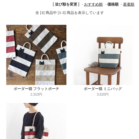
[ 並び順を変更 ]
-
おすすめ順
-
価格順
-
新着順
全 [3] 商品中 [1-3] 商品を表示しています
ボーダー猫 フラットポーチ
ボーダー猫 ミニバッグ
2,310円
3,520円