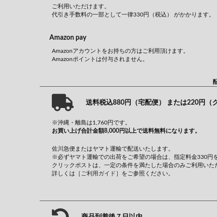
ご利用いただけます。
代引き手数料の一部として一律330円（税込） がかかります。
Amazon pay
Amazonアカウントをお持ちの方はご利用頂けます。
Amazonポイントは付与されません。
送料税込880円（宅配便） または220円
※沖縄・離島は1,760円です。
お買い上げ合計金額8,000円以上で送料無料になります。
佐川急便またはヤマト運輸で配送いたします。
※必ずヤマト運輸での出荷をご希望の場合は、指定料金330円
クリックポストは、一定の条件を満たした場合のみご利用いた
詳しくは
［ご利用ガイド］
をご参照ください。
商品到着後７日以内