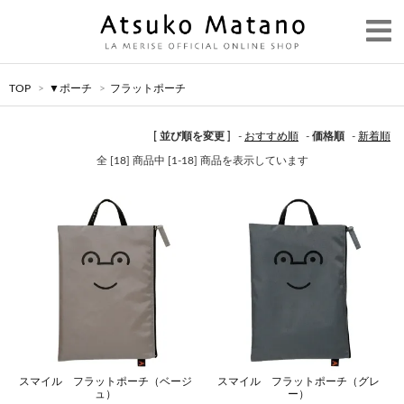
TOP
>
▼ポーチ
>
フラットポーチ
[ 並び順を変更 ]
-
おすすめ順
-
価格順
-
新着順
全 [18] 商品中 [1-18] 商品を表示しています
スマイル フラットポーチ（ベージ
スマイル フラットポーチ（グレ
ュ）
ー）