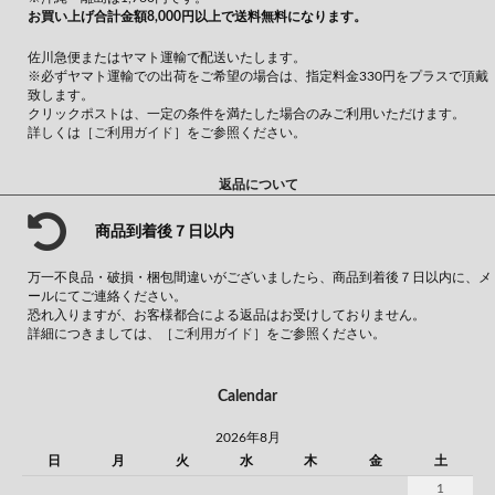
お買い上げ合計金額8,000円以上で送料無料になります。
佐川急便またはヤマト運輸で配送いたします。
※必ずヤマト運輸での出荷をご希望の場合は、指定料金330円をプラスで頂戴
致します。
クリックポストは、一定の条件を満たした場合のみご利用いただけます。
詳しくは
［ご利用ガイド］
をご参照ください。
返品について
商品到着後７日以内
万一不良品・破損・梱包間違いがございましたら、商品到着後７日以内に、メ
ールにてご連絡ください。
恐れ入りますが、お客様都合による返品はお受けしておりません。
詳細につきましては、
［ご利用ガイド］
をご参照ください。
Calendar
2026年8月
日
月
火
水
木
金
土
1