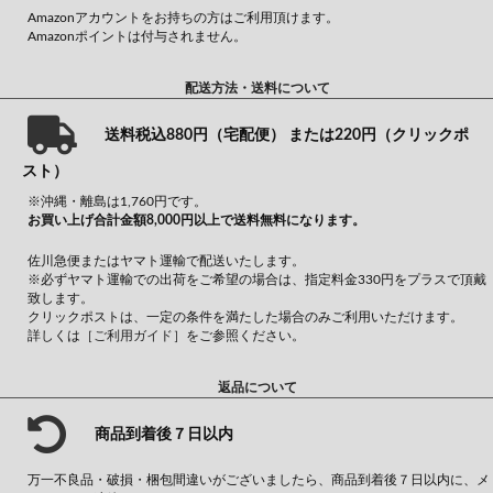
Amazonアカウントをお持ちの方はご利用頂けます。
Amazonポイントは付与されません。
配送方法・送料について
送料税込880円（宅配便） または220円（クリックポ
スト）
※沖縄・離島は1,760円です。
お買い上げ合計金額8,000円以上で送料無料になります。
佐川急便またはヤマト運輸で配送いたします。
※必ずヤマト運輸での出荷をご希望の場合は、指定料金330円をプラスで頂戴
致します。
クリックポストは、一定の条件を満たした場合のみご利用いただけます。
詳しくは
［ご利用ガイド］
をご参照ください。
返品について
商品到着後７日以内
万一不良品・破損・梱包間違いがございましたら、商品到着後７日以内に、メ