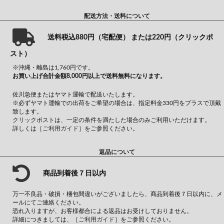
配送方法・送料について
送料税込880円（宅配便） または220円（クリックポ
スト）
※沖縄・離島は1,760円です。
お買い上げ合計金額8,000円以上で送料無料になります。
佐川急便またはヤマト運輸で配送いたします。
※必ずヤマト運輸での出荷をご希望の場合は、指定料金330円をプラスで頂戴
致します。
クリックポストは、一定の条件を満たした場合のみご利用いただけます。
詳しくは
［ご利用ガイド］
をご参照ください。
返品について
商品到着後７日以内
万一不良品・破損・梱包間違いがございましたら、商品到着後７日以内に、メ
ールにてご連絡ください。
恐れ入りますが、お客様都合による返品はお受けしておりません。
詳細につきましては、
［ご利用ガイド］
をご参照ください。