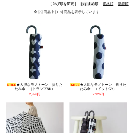
[ 並び順を変更 ]
-
おすすめ順
-
価格順
-
新着順
全 [8] 商品中 [1-8] 商品を表示しています
★大胆なモノトーン 折りた
★大胆なモノトーン 折りた
たみ傘 （トランプBK）
たみ傘 （ドットGY）
2,926円
2,926円