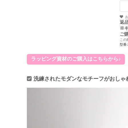
返
※
ご
この
型番:
ラッピング資材のご購入はこちらから♪
洗練されたモダンなモチーフがおしゃ