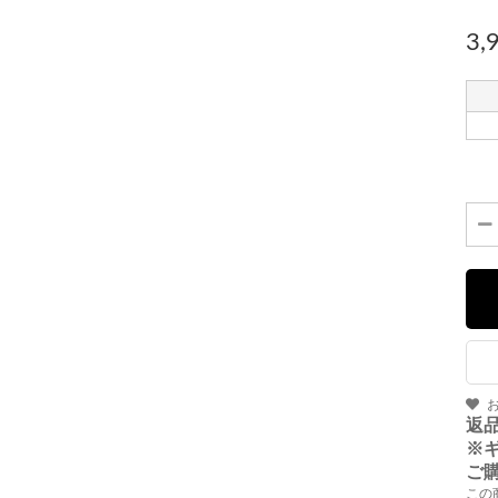
3,
返
※
ご
この