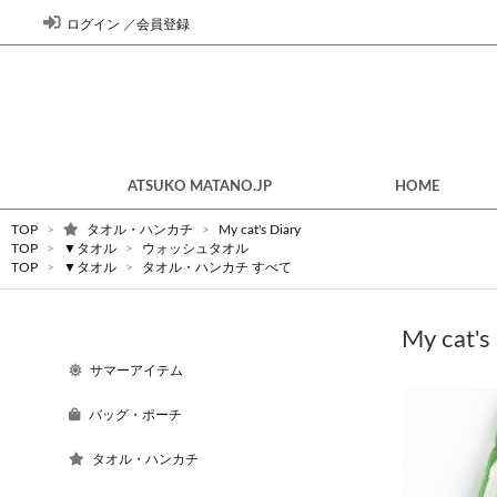
ログイン
／
会員登録
ATSUKO MATANO.JP
HOME
TOP
>
タオル・ハンカチ
>
My cat's Diary
TOP
>
▼タオル
>
ウォッシュタオル
TOP
>
▼タオル
>
タオル・ハンカチ すべて
My ca
サマーアイテム
バッグ・ポーチ
タオル・ハンカチ