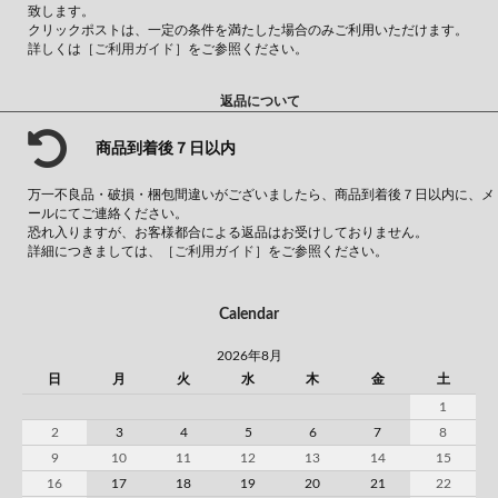
致します。
クリックポストは、一定の条件を満たした場合のみご利用いただけます。
詳しくは
［ご利用ガイド］
をご参照ください。
返品について
商品到着後７日以内
万一不良品・破損・梱包間違いがございましたら、商品到着後７日以内に、メ
ールにてご連絡ください。
恐れ入りますが、お客様都合による返品はお受けしておりません。
詳細につきましては、
［ご利用ガイド］
をご参照ください。
Calendar
2026年8月
日
月
火
水
木
金
土
1
2
3
4
5
6
7
8
9
10
11
12
13
14
15
16
17
18
19
20
21
22