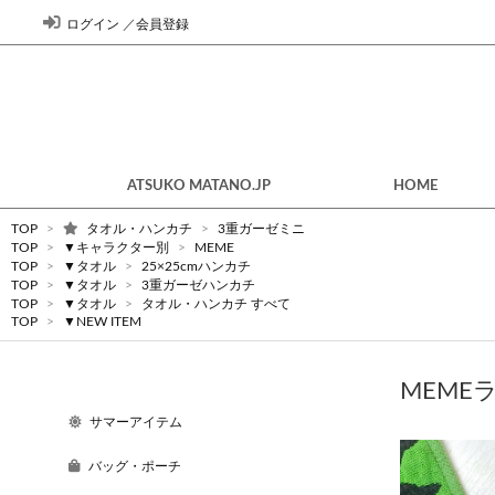
ログイン
／
会員登録
ATSUKO MATANO.JP
HOME
TOP
>
タオル・ハンカチ
>
3重ガーゼミニ
TOP
>
▼キャラクター別
>
MEME
TOP
>
▼タオル
>
25×25cmハンカチ
TOP
>
▼タオル
>
3重ガーゼハンカチ
TOP
>
▼タオル
>
タオル・ハンカチ すべて
TOP
>
▼NEW ITEM
MEME
サマーアイテム
バッグ・ポーチ