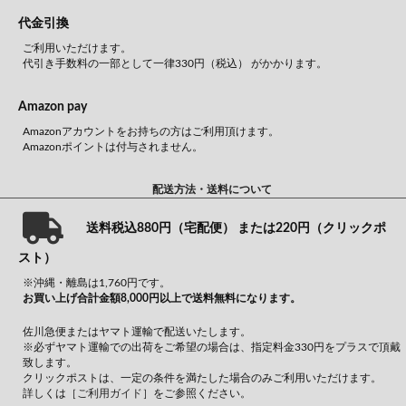
代金引換
ご利用いただけます。
代引き手数料の一部として一律330円（税込） がかかります。
Amazon pay
Amazonアカウントをお持ちの方はご利用頂けます。
Amazonポイントは付与されません。
配送方法・送料について
送料税込880円（宅配便） または220円（クリックポ
スト）
※沖縄・離島は1,760円です。
お買い上げ合計金額8,000円以上で送料無料になります。
佐川急便またはヤマト運輸で配送いたします。
※必ずヤマト運輸での出荷をご希望の場合は、指定料金330円をプラスで頂戴
致します。
クリックポストは、一定の条件を満たした場合のみご利用いただけます。
詳しくは
［ご利用ガイド］
をご参照ください。