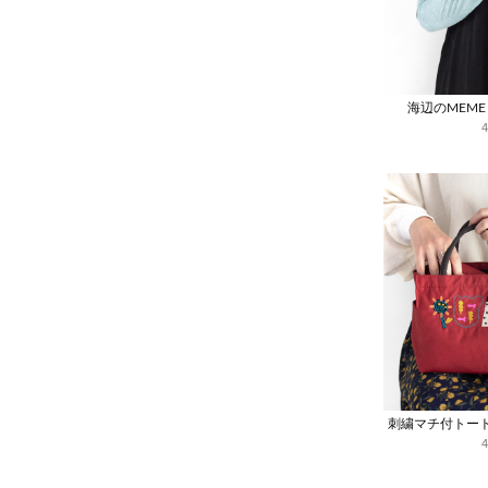
海辺のMEM
刺繍マチ付トー