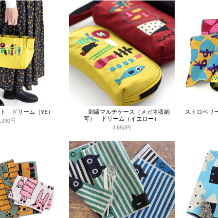
ト ドリーム（YE）
刺繍マルチケース（メガネ収納
ストロベリ
可） ドリーム（イエロー）
4,290円
3,850円