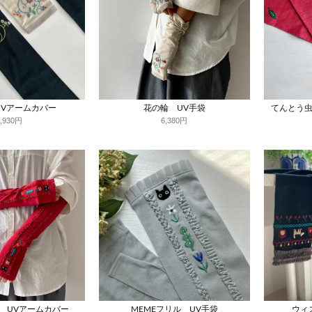
UVアームカバー
花の輪 UV手袋
てんとう虫
6,930円
6,380円
ル UVアームカバー
MEMEフリル UV手袋
ウィ