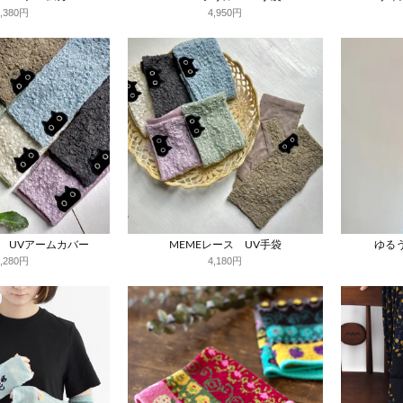
6,380円
4,950円
ス UVアームカバー
MEMEレース UV手袋
ゆる
5,280円
4,180円