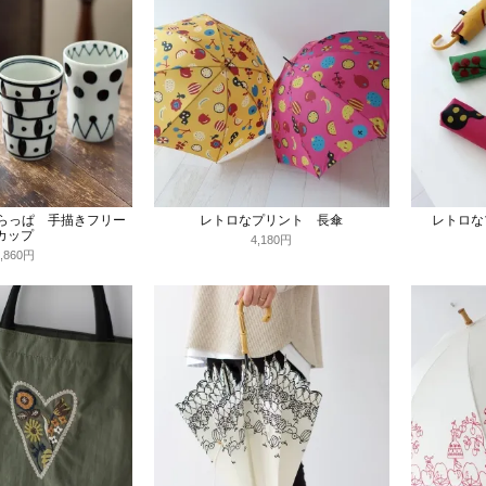
はらっぱ 手描きフリー
レトロなプリント 長傘
レトロな
カップ
4,180円
2,860円