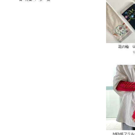
花の輪 
MEMEフリ