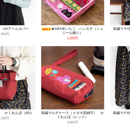
E UVアームカバー
★MEMEいちご ハンカチ（シェ
刺繍マチ付
ニール織り）
4,950円
1,925円
ト かくれんぼ（RD）
刺繍マルチケース（メガネ収納可） か
刺繍マチ付
くれんぼ（レッド）
4,290円
3,850円