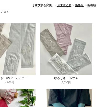
[ 並び順を変更 ]
-
おすすめ順
-
価格順
-
新着順
しています
さ UVアームカバー
ゆるうさ UV手袋
4,950円
3,630円