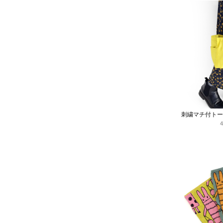
刺繍マチ付トー