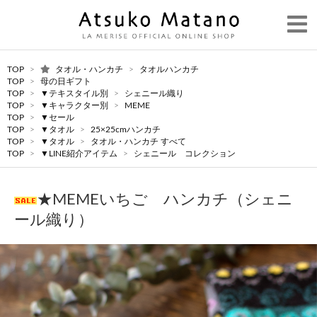
TOP
>
タオル・ハンカチ
>
タオルハンカチ
TOP
>
母の日ギフト
TOP
>
▼テキスタイル別
>
シェニール織り
TOP
>
▼キャラクター別
>
MEME
TOP
>
▼セール
TOP
>
▼タオル
>
25×25cmハンカチ
TOP
>
▼タオル
>
タオル・ハンカチ すべて
TOP
>
▼LINE紹介アイテム
>
シェニール コレクション
★MEMEいちご ハンカチ（シェニ
ール織り）