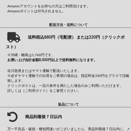
Amazonアカウントをお持ちの方はご利用頂けます。
Amazonポイントは付与されません。
配送方法・送料について
送料税込880円（宅配便） または220円（クリックポ
スト）
※沖縄・離島は1,760円です。
お買い上げ合計金額8,000円以上で送料無料になります。
佐川急便またはヤマト運輸で配送いたします。
※必ずヤマト運輸での出荷をご希望の場合は、指定料金330円をプラスで頂戴
致します。
クリックポストは、一定の条件を満たした場合のみご利用いただけます。
詳しくは
［ご利用ガイド］
をご参照ください。
返品について
商品到着後７日以内
万一不良品・破損・梱包間違いがございましたら、商品到着後７日以内に、メ