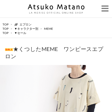
TOP
>
エプロン
TOP
>
▼キャラクター別
>
MEME
TOP
>
▼セール
★くつしたMEME ワンピースエプ
ロン