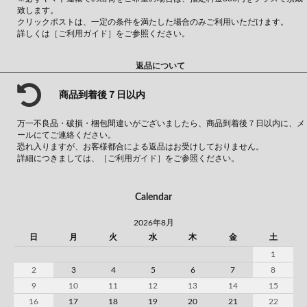
致します。
クリックポストは、一定の条件を満たした場合のみご利用いただけます。
詳しくは
［ご利用ガイド］
をご参照ください。
返品について
商品到着後７日以内
万一不良品・破損・梱包間違いがございましたら、商品到着後７日以内に、メ
ールにてご連絡ください。
恐れ入りますが、お客様都合による返品はお受けしておりません。
詳細につきましては、
［ご利用ガイド］
をご参照ください。
Calendar
2026年8月
日
月
火
水
木
金
土
1
2
3
4
5
6
7
8
9
10
11
12
13
14
15
16
17
18
19
20
21
22