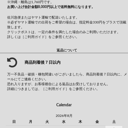
※沖縄・離島は1,760円です。
お買い上げ合計金額8,000円以上で送料無料になります。
佐川急便またはヤマト運輸で配送いたします。
※必ずヤマト運輸での出荷をご希望の場合は、指定料金330円をプラスで頂戴
致します。
クリックポストは、一定の条件を満たした場合のみご利用いただけます。
詳しくは
［ご利用ガイド］
をご参照ください。
返品について
商品到着後７日以内
万一不良品・破損・梱包間違いがございましたら、商品到着後７日以内に、メ
ールにてご連絡ください。
恐れ入りますが、お客様都合による返品はお受けしておりません。
詳細につきましては、
［ご利用ガイド］
をご参照ください。
Calendar
2026年8月
日
月
火
水
木
金
土