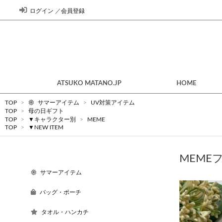
ログイン
／
会員登録
ATSUKO MATANO.JP
HOME
TOP
>
サマーアイテム
>
UV対策アイテム
TOP
>
母の日ギフト
TOP
>
▼キャラクター別
>
MEME
TOP
>
▼NEW ITEM
MEME
サマーアイテム
バッグ・ポーチ
タオル・ハンカチ