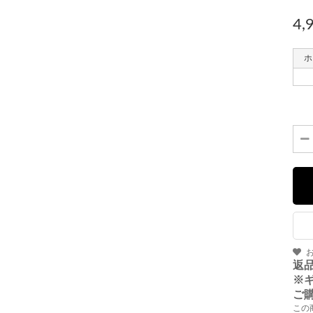
4,
返
※
ご
この