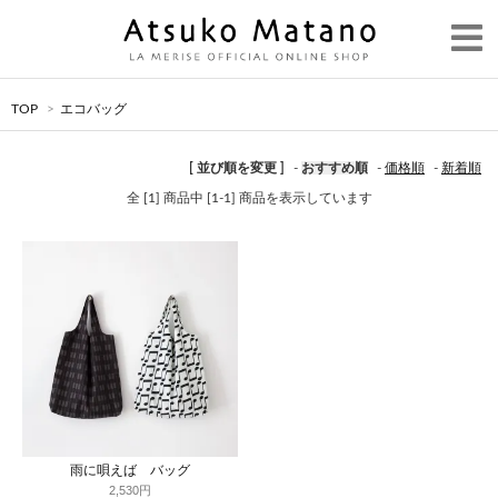
TOP
>
エコバッグ
[ 並び順を変更 ]
-
おすすめ順
-
価格順
-
新着順
全 [1] 商品中 [1-1] 商品を表示しています
雨に唄えば バッグ
2,530円