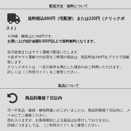
配送方法・送料について
送料税込880円（宅配便） または220円（クリックポ
スト）
※沖縄・離島は1,760円です。
お買い上げ合計金額8,000円以上で送料無料になります。
佐川急便またはヤマト運輸で配送いたします。
※必ずヤマト運輸での出荷をご希望の場合は、指定料金330円をプラスで頂戴
致します。
クリックポストは、一定の条件を満たした場合のみご利用いただけます。
詳しくは
［ご利用ガイド］
をご参照ください。
返品について
商品到着後７日以内
万一不良品・破損・梱包間違いがございましたら、商品到着後７日以内に、メ
ールにてご連絡ください。
恐れ入りますが、お客様都合による返品はお受けしておりません。
詳細につきましては、
［ご利用ガイド］
をご参照ください。