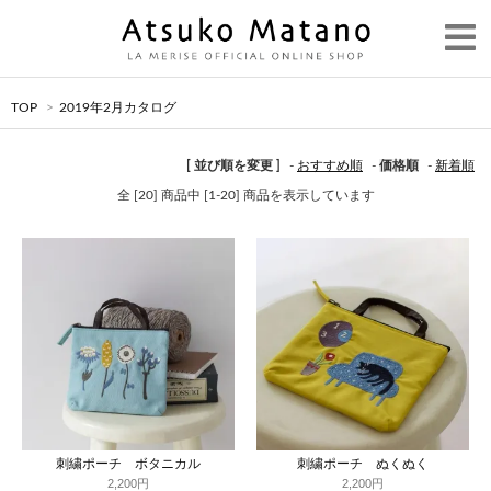
TOP
>
2019年2月カタログ
[ 並び順を変更 ]
-
おすすめ順
-
価格順
-
新着順
全 [20] 商品中 [1-20] 商品を表示しています
刺繍ポーチ ボタニカル
刺繍ポーチ ぬくぬく
2,200円
2,200円