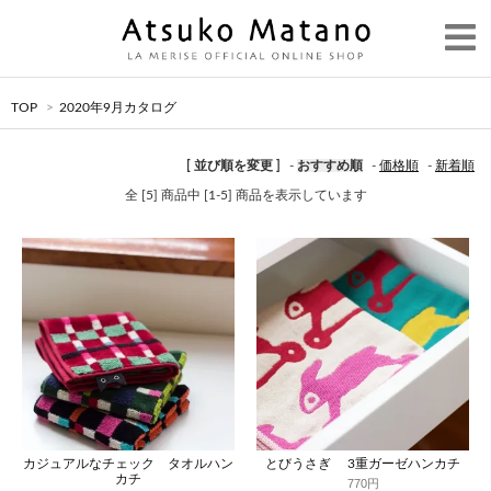
TOP
>
2020年9月カタログ
[ 並び順を変更 ]
-
おすすめ順
-
価格順
-
新着順
全 [5] 商品中 [1-5] 商品を表示しています
カジュアルなチェック タオルハン
とびうさぎ 3重ガーゼハンカチ
カチ
770円