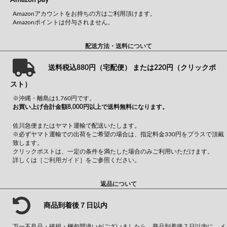
Amazonアカウントをお持ちの方はご利用頂けます。
Amazonポイントは付与されません。
配送方法・送料について
送料税込880円（宅配便） または220円（クリックポ
スト）
※沖縄・離島は1,760円です。
お買い上げ合計金額8,000円以上で送料無料になります。
佐川急便またはヤマト運輸で配送いたします。
※必ずヤマト運輸での出荷をご希望の場合は、指定料金330円をプラスで頂戴
致します。
クリックポストは、一定の条件を満たした場合のみご利用いただけます。
詳しくは
［ご利用ガイド］
をご参照ください。
返品について
商品到着後７日以内
万一不良品・破損・梱包間違いがございましたら、商品到着後７日以内に、メ