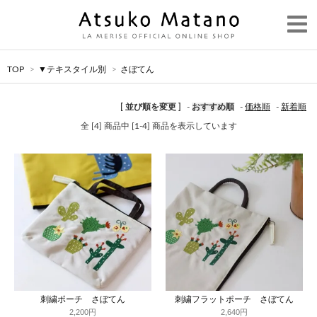
TOP
>
▼テキスタイル別
>
さぼてん
[ 並び順を変更 ]
-
おすすめ順
-
価格順
-
新着順
全 [4] 商品中 [1-4] 商品を表示しています
刺繍ポーチ さぼてん
刺繍フラットポーチ さぼてん
2,200円
2,640円