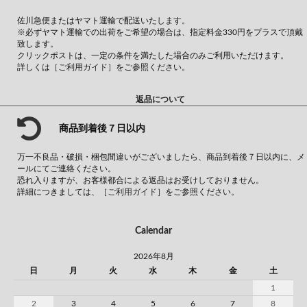
佐川急便またはヤマト運輸で配送いたします。
※必ずヤマト運輸での出荷をご希望の場合は、指定料金330円をプラスで頂戴
致します。
クリックポストは、一定の条件を満たした場合のみご利用いただけます。
詳しくは
［ご利用ガイド］
をご参照ください。
返品について
商品到着後７日以内
万一不良品・破損・梱包間違いがございましたら、商品到着後７日以内に、メ
ールにてご連絡ください。
恐れ入りますが、お客様都合による返品はお受けしておりません。
詳細につきましては、
［ご利用ガイド］
をご参照ください。
Calendar
2026年8月
日
月
火
水
木
金
土
1
2
3
4
5
6
7
8