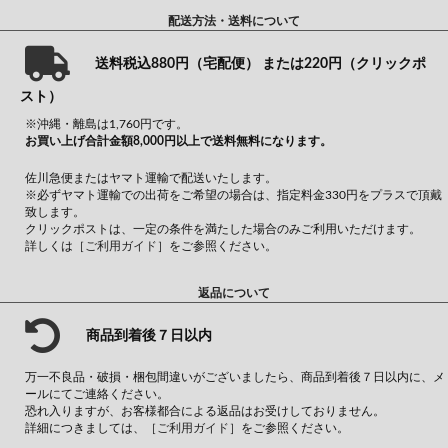
配送方法・送料について
送料税込880円（宅配便） または220円（クリックポ
スト）
※沖縄・離島は1,760円です。
お買い上げ合計金額8,000円以上で送料無料になります。
佐川急便またはヤマト運輸で配送いたします。
※必ずヤマト運輸での出荷をご希望の場合は、指定料金330円をプラスで頂戴
致します。
クリックポストは、一定の条件を満たした場合のみご利用いただけます。
詳しくは
［ご利用ガイド］
をご参照ください。
返品について
商品到着後７日以内
万一不良品・破損・梱包間違いがございましたら、商品到着後７日以内に、メ
ールにてご連絡ください。
恐れ入りますが、お客様都合による返品はお受けしておりません。
詳細につきましては、
［ご利用ガイド］
をご参照ください。