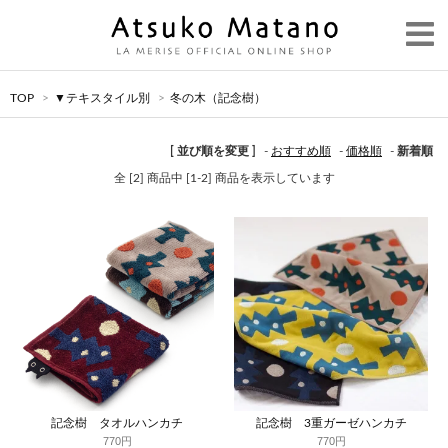
TOP
>
▼テキスタイル別
>
冬の木（記念樹）
[ 並び順を変更 ]
-
おすすめ順
-
価格順
-
新着順
全 [2] 商品中 [1-2] 商品を表示しています
記念樹 タオルハンカチ
記念樹 3重ガーゼハンカチ
770円
770円